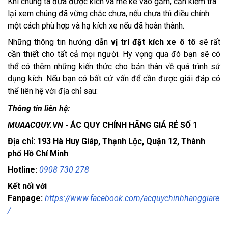
Khi chúng ta đưa được kích và mễ kê vào gầm, cần kiểm tra
lại xem chúng đã vững chắc chưa, nếu chưa thì điều chỉnh
một cách phù hợp và hạ kích xe nếu đã hoàn thành.
Những thông tin hướng dẫn
vị trí đặt kích xe ô tô
sẽ rất
cần thiết cho tất cả mọi người. Hy vọng qua đó bạn sẽ có
thể có thêm những kiến thức cho bản thân về quá trình sử
dụng kích. Nếu bạn có bất cứ vấn để cần được giải đáp có
thể liên hệ với địa chỉ sau:
Thông tin liên hệ:
MUAACQUY.VN
- ẮC QUY CHÍNH HÃNG GIÁ RẺ SỐ 1
Địa chỉ: 193 Hà Huy Giáp, Thạnh Lộc, Quận 12, Thành
phố Hồ Chí Minh
Hotline:
0908 730 278
Kết nối với
Fanpage:
https://www.facebook.com/acquychinhhanggiare
/