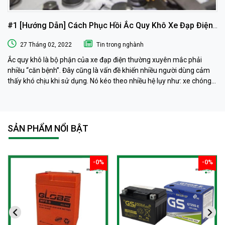
#1 [Hướng Dẫn] Cách Phục Hồi Ắc Quy Khô Xe Đạp Điện
Tại Nhà
27 Tháng 02, 2022
Tin trong nghành
Ắc quy khô là bộ phận của xe đạp điện thường xuyên mắc phải
nhiều “căn bệnh”. Đây cũng là vấn đề khiến nhiều người dùng cảm
thấy khó chịu khi sử dụng. Nó kéo theo nhiều hệ lụy như: xe chóng
hết điện, xe chạy chậm hơn, xe chỉ chạy được quãng đường ngắn…
Phải làm sao khi ắc quy khô xe đạp điện “có vấn đề” ? Ngay sau đây
muaacquy.vn sẽ mách bạn cách phục hồi ắc quy khô xe đạp điện 1
cách đơn giản và hiệu quả như ở tiệm dưỡng nhé!
SẢN PHẨM NỔI BẬT
-0%
-0%
giảm
giảm