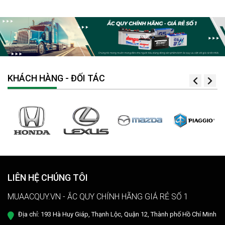
hết điện, xe chạy chậm hơn, xe chỉ chạy được quãng đường ngắn…
Phải làm sao khi ắc quy khô xe đạp điện “có vấn đề” ? Ngay sau đây
muaacquy.vn sẽ mách bạn cách phục hồi ắc quy khô xe đạp điện 1
cách đơn giản và hiệu quả như ở tiệm dưỡng nhé!
KHÁCH HÀNG - ĐỐI TÁC
LIÊN HỆ CHÚNG TÔI
MUAACQUY.VN - ẮC QUY CHÍNH HÃNG GIÁ RẺ SỐ 1
Địa chỉ: 193 Hà Huy Giáp, Thạnh Lộc, Quận 12, Thành phố Hồ Chí Minh