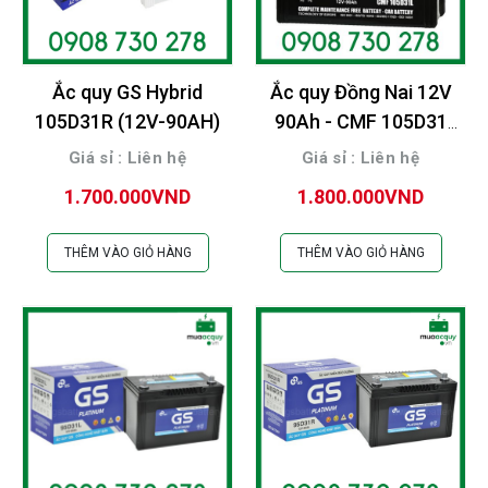
Ắc quy GS Hybrid
Ắc quy Đồng Nai 12V
105D31R (12V-90AH)
90Ah - CMF 105D31
(R/L)
Giá sỉ : Liên hệ
Giá sỉ : Liên hệ
1.700.000VND
1.800.000VND
THÊM VÀO GIỎ HÀNG
THÊM VÀO GIỎ HÀNG