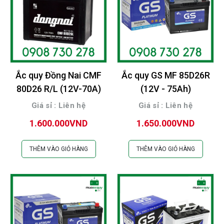
Ắc quy Đồng Nai CMF
Ắc quy GS MF 85D26R
80D26 R/L (12V-70A)
(12V - 75Ah)
Giá sỉ : Liên hệ
Giá sỉ : Liên hệ
1.600.000VND
1.650.000VND
THÊM VÀO GIỎ HÀNG
THÊM VÀO GIỎ HÀNG