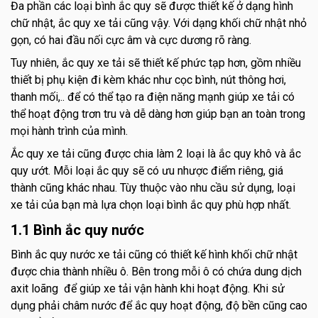
Đa phần các loại bình ắc quy sẽ được thiết kế ở dạng hình
chữ nhật, ắc quy xe tải cũng vậy. Với dạng khối chữ nhật nhỏ
gọn, có hai đầu nối cực âm và cực dương rõ ràng.
Tuy nhiên, ắc quy xe tải sẽ thiết kế phức tạp hơn, gồm nhiều
thiết bị phụ kiện đi kèm khác như cọc bình, nút thông hơi,
thanh mối,.. để có thể tạo ra điện năng mạnh giúp xe tải có
thể hoạt động trơn tru và dễ dàng hơn giúp bạn an toàn trong
mọi hành trình của mình.
Ắc quy xe tải cũng được chia làm 2 loại là ắc quy khô và ắc
quy ướt. Mỗi loại ắc quy sẽ có ưu nhược điểm riêng, giá
thành cũng khác nhau. Tùy thuộc vào nhu cầu sử dụng, loại
xe tải của bạn mà lựa chọn loại bình ắc quy phù hợp nhất.
1.1 Bình ắc quy nước
Bình ắc quy nước xe tải cũng có thiết kế hình khối chữ nhật
được chia thành nhiều ô. Bên trong mỗi ô có chứa dung dịch
axit loãng để giúp xe tải vận hành khi hoạt động. Khi sử
dụng phải châm nước để ắc quy hoạt động, độ bền cũng cao