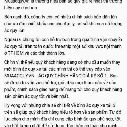
Muaacquy.vn là thương hiệu bán ắc quy giá rẻ nhất thị trường
hiện nay cho bạn.
Bên cạnh đó, công ty còn có nhiều chính sách hấp dẫn lớn
như ưu đãi chiết khấu cao cho đại lý, cơ sở khi mua số lượng
ắc quy lớn.
Ngoài ra, chúng tôi còn hỗ trợ bạn trong quá trình vận chuyển
ắc quy tải trên toàn quốc, freeship một số khu vực nội thành
ở TPHCM và các tỉnh thành lớn.
Chính vì thế nếu quý khách hàng đang có nhu cầu muốn thay
mới bình ắc quy xe tải của mình thì có thể truy cập vào
MUAACQUY.VN - ẮC QUY CHÍNH HÃNG GIÁ RẺ SỐ 1. Bạn
sẽ được tư vấn viên hỗ trợ, giải đáp mọi thắc mắc về sản
phẩm, chính sách giao hàng để mang tới cho quý khách hàng
sản phẩm ắc quy tốt và bền nhất.
Hy vọng với những chia sẻ chi tiết về bình ắc quy xe tải ở
trên sẽ giúp quý khách hàng hiểu rõ hơn về sản phẩm. Từ đó
lựa chọn cho mình địa chỉ cung cấp bình ắc quy phù hợp, tốt
và chất lượng nhất để sử dụng đảm bảo an toàn cho mình.