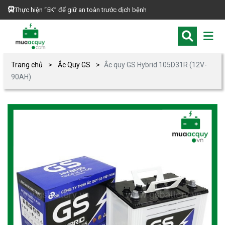
Thực hiện “5K” để giữ an toàn trước dịch bệnh
Trang chủ
Ắc Quy GS
Ắc quy GS Hybrid 105D31R (12V-
90AH)