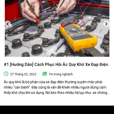
#1 [Hướng Dẫn] Cách Phục Hồi Ắc Quy Khô Xe Đạp Điện
Tại Nhà
27 Tháng 02, 2022
Tin trong nghành
Ắc quy khô là bộ phận của xe đạp điện thường xuyên mắc phải
nhiều “căn bệnh”. Đây cũng là vấn đề khiến nhiều người dùng cảm
thấy khó chịu khi sử dụng. Nó kéo theo nhiều hệ lụy như: xe chóng
hết điện, xe chạy chậm hơn, xe chỉ chạy được quãng đường ngắn…
Phải làm sao khi ắc quy khô xe đạp điện “có vấn đề” ? Ngay sau đây
muaacquy.vn sẽ mách bạn cách phục hồi ắc quy khô xe đạp điện 1