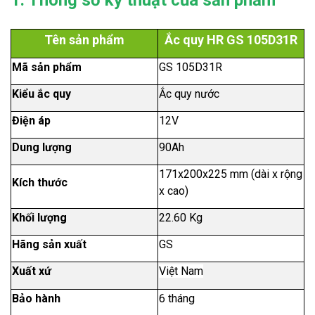
Tên sản phẩm
Ắc quy HR GS 105D31R
Mã sản phẩm
GS 105D31R
Kiểu ắc quy
Ắc quy nước
Điện áp
12V
Dung lượng
90Ah
171x200x225 mm (dài x rộng
Kích thước
x cao)
Khối lượng
22.60 Kg
Hãng sản xuất
GS
Xuất xứ
Việt Nam
Bảo hành
6 tháng