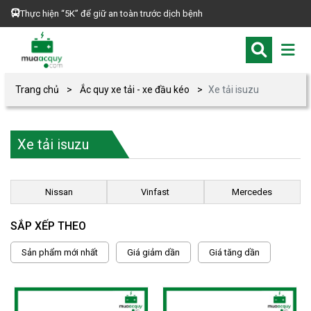
Thực hiện “5K” để giữ an toàn trước dịch bệnh
Trang chủ
Ắc quy xe tải - xe đầu kéo
Xe tải isuzu
Xe tải isuzu
Nissan
Vinfast
Mercedes
SẮP XẾP THEO
Sản phẩm mới nhất
Giá giảm dần
Giá tăng dần