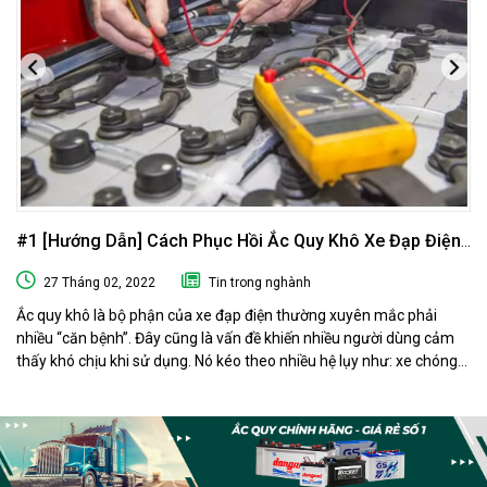
#1 [Hướng Dẫn] Cách Phục Hồi Ắc Quy Khô Xe Đạp Điện
Tại Nhà
27 Tháng 02, 2022
Tin trong nghành
Ắc quy khô là bộ phận của xe đạp điện thường xuyên mắc phải
nhiều “căn bệnh”. Đây cũng là vấn đề khiến nhiều người dùng cảm
thấy khó chịu khi sử dụng. Nó kéo theo nhiều hệ lụy như: xe chóng
hết điện, xe chạy chậm hơn, xe chỉ chạy được quãng đường ngắn…
Phải làm sao khi ắc quy khô xe đạp điện “có vấn đề” ? Ngay sau đây
muaacquy.vn sẽ mách bạn cách phục hồi ắc quy khô xe đạp điện 1
cách đơn giản và hiệu quả như ở tiệm dưỡng nhé!