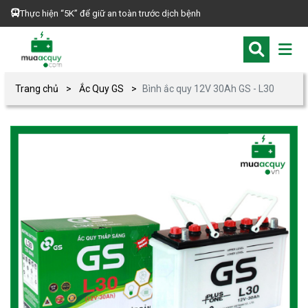
Thực hiện “5K” để giữ an toàn trước dịch bệnh
Trang chủ
Ắc Quy GS
Bình ắc quy 12V 30Ah GS - L30