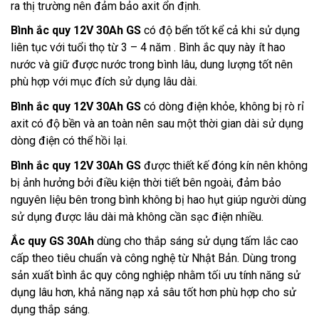
ra thị trường nên đảm bảo axit ổn định. 
Bình ắc quy 12V 30Ah GS
 có độ bển tốt kể cả khi sử dụng 
liên tục với tuổi thọ từ 3 – 4 năm . Bình ắc quy này ít hao 
nước và giữ được nước trong bình lâu, dung lượng tốt nên 
phù hợp với mục đích sử dụng lâu dài. 
Bình ắc quy 12V 30Ah GS
 có dòng điện khỏe, không bị rò rỉ 
axit có độ bền và an toàn nên sau một thời gian dài sử dụng 
dòng điện có thể hồi lại. 
Bình ắc quy 12V 30Ah GS
 được thiết kế đóng kín nên không 
bị ảnh hưởng bởi điều kiện thời tiết bên ngoài, đảm bảo 
nguyên liệu bên trong bình không bị hao hụt giúp người dùng 
sử dụng được lâu dài mà không cần sạc điện nhiều. 
Ắc quy GS 30Ah
 dùng cho thắp sáng sử dụng tấm lắc cao 
cấp theo tiêu chuẩn và công nghệ từ Nhật Bản. Dùng trong 
sản xuất bình ắc quy công nghiệp nhằm tối ưu tính năng sử 
dụng lâu hơn, khả năng nạp xả sâu tốt hơn phù hợp cho sử 
dụng thắp sáng.