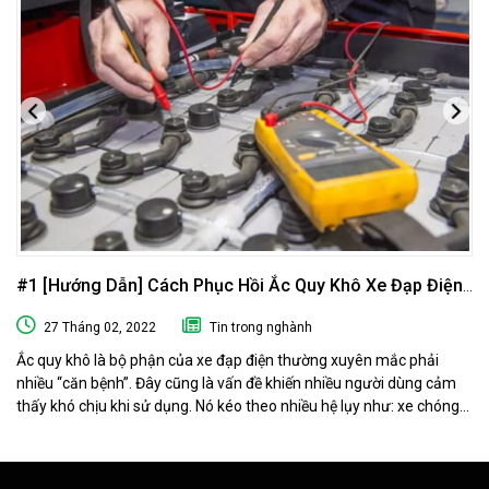
#1 [Hướng Dẫn] Cách Phục Hồi Ắc Quy Khô Xe Đạp Điện
Tại Nhà
27 Tháng 02, 2022
Tin trong nghành
Ắc quy khô là bộ phận của xe đạp điện thường xuyên mắc phải
nhiều “căn bệnh”. Đây cũng là vấn đề khiến nhiều người dùng cảm
thấy khó chịu khi sử dụng. Nó kéo theo nhiều hệ lụy như: xe chóng
hết điện, xe chạy chậm hơn, xe chỉ chạy được quãng đường ngắn…
Phải làm sao khi ắc quy khô xe đạp điện “có vấn đề” ? Ngay sau đây
muaacquy.vn sẽ mách bạn cách phục hồi ắc quy khô xe đạp điện 1