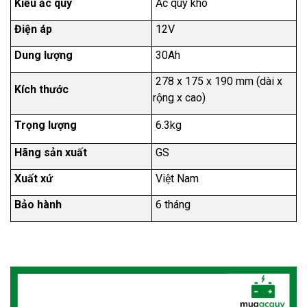
Kiểu ắc quy
Ắc quy khô
Điện áp
12V
Dung lượng
30Ah
278 x 175 x 190
mm (dài x
Kích thước
rộng x cao)
Trọng lượng
6.3kg
Hãng sản xuất
GS
Xuất xứ
Việt Nam
Bảo hành
6 tháng