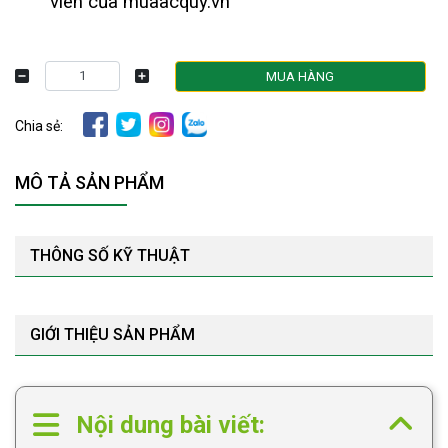
viên của muaacquy.vn
MUA HÀNG
Chia sẻ:
MÔ TẢ SẢN PHẨM
THÔNG SỐ KỸ THUẬT
GIỚI THIỆU SẢN PHẨM
Nội dung bài viết: