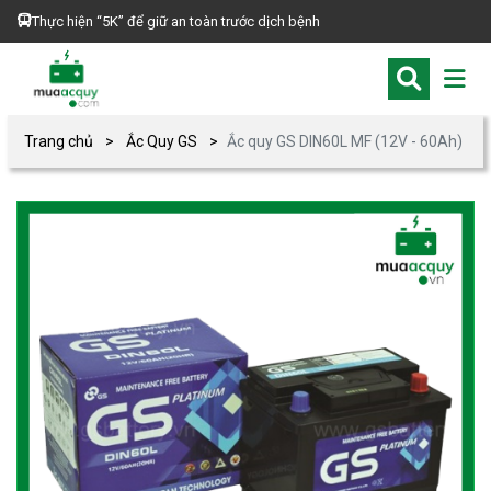
Thực hiện “5K” để giữ an toàn trước dịch bệnh
Trang chủ
Ắc Quy GS
Ắc quy GS DIN60L MF (12V - 60Ah)