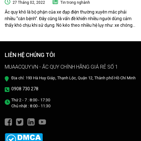
27 Tháng 02, 2022
Tin trong nghành
Ắc quy khô là bộ phận của xe đạp điện thường xuyên mắc phải
nhiều “căn bệnh”. Đây cũng là vấn đề khiến nhiều người dùng cảm
thấy khó chịu khi sử dụng. Nó kéo theo nhiều hệ lụy như: xe chóng
hết điện, xe chạy chậm hơn, xe chỉ chạy được quãng đường ngắn…
Phải làm sao khi ắc quy khô xe đạp điện “có vấn đề” ? Ngay sau đây
muaacquy.vn sẽ mách bạn cách phục hồi ắc quy khô xe đạp điện 1
cách đơn giản và hiệu quả như ở tiệm dưỡng nhé!
LIÊN HỆ CHÚNG TÔI
MUAACQUY.VN - ẮC QUY CHÍNH HÃNG GIÁ RẺ SỐ 1
Địa chỉ: 193 Hà Huy Giáp, Thạnh Lộc, Quận 12, Thành phố Hồ Chí Minh
0908 730 278
Thứ 2 - 7 : 8:00 - 17:30
Chủ nhật : 8:00 - 11:30