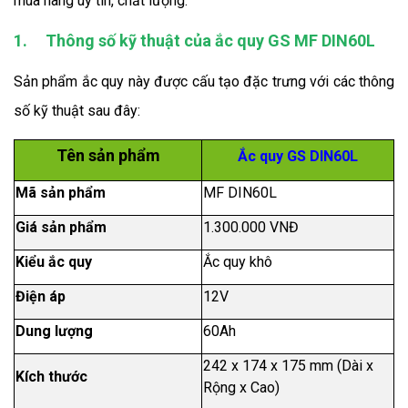
mua hàng uy tín, chất lượng.
1.
Thông số kỹ thuật của ắc quy
GS MF DIN60L
Sản phẩm ắc quy này được cấu tạo đặc trưng với các thông
số kỹ thuật sau đây:
Tên sản phẩm
Ắc quy GS DIN60L
Mã sản phẩm
MF DIN60L
Giá sản phẩm
1.300.000 VNĐ
Kiểu ắc quy
Ắc quy khô
Điện áp
12V
Dung lượng
60Ah
242 x 174 x 175 mm (Dài x
Kích thước
Rộng x Cao)