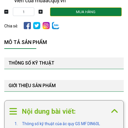
viên của muaacquy.vn
MUA HÀNG
Chia sẻ:
MÔ TẢ SẢN PHẨM
THÔNG SỐ KỸ THUẬT
GIỚI THIỆU SẢN PHẨM
Nội dung bài viết:
1. Thông số kỹ thuật của ắc quy GS MF DIN60L