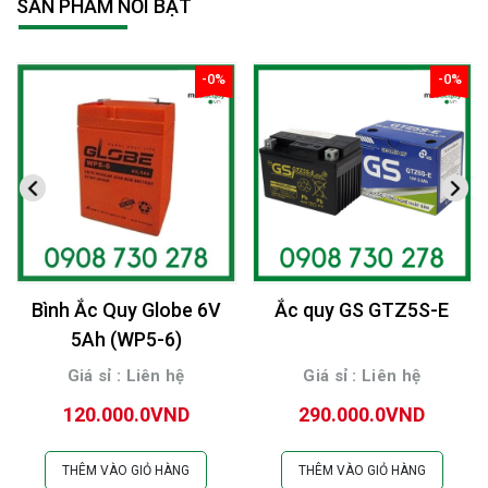
SẢN PHẨM NỔI BẬT
-0%
-0%
giảm
giảm
Bình Ắc Quy Globe 6V
Ắc quy GS GTZ5S-E
5Ah (WP5-6)
Giá sỉ : Liên hệ
Giá sỉ : Liên hệ
120.000.0VND
290.000.0VND
THÊM VÀO GIỎ HÀNG
THÊM VÀO GIỎ HÀNG