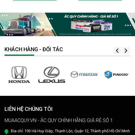
KHÁCH HÀNG - ĐỐI TÁC
LIÊN HỆ CHÚNG TÔI
MUAACQUY.VN - ẮC QUY CHÍNH HÃNG GIÁ RẺ SỐ 1
Địa chỉ: 193 Hà Huy Giáp, Thạnh Lộc, Quận 12, Thành phố Hồ Chí Minh