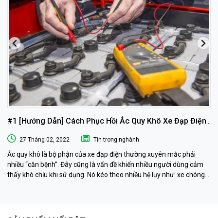
#1 [Hướng Dẫn] Cách Phục Hồi Ắc Quy Khô Xe Đạp Điện
Tại Nhà
27 Tháng 02, 2022
Tin trong nghành
Ắc quy khô là bộ phận của xe đạp điện thường xuyên mắc phải
nhiều “căn bệnh”. Đây cũng là vấn đề khiến nhiều người dùng cảm
thấy khó chịu khi sử dụng. Nó kéo theo nhiều hệ lụy như: xe chóng
hết điện, xe chạy chậm hơn, xe chỉ chạy được quãng đường ngắn…
Phải làm sao khi ắc quy khô xe đạp điện “có vấn đề” ? Ngay sau đây
muaacquy.vn sẽ mách bạn cách phục hồi ắc quy khô xe đạp điện 1
cách đơn giản và hiệu quả như ở tiệm dưỡng nhé!