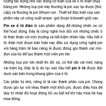
lượng tác động cho các động cơ điện của xe ô tô điện chạy
bằng pin. Những loại pin này thường là pin sạc lại được (thứ
cấp) và thường là pin lithium-ion . Thiết kế đặc biệt của sản
phẩm này có công suất ampe -giờ (hoặc kilowatt-giờ) cao.
Pin xe ô tô điện
là sản phẩm dùng để những chiếc xe có
thể hoạt động. Đây là công nghệ mới đối với những chiếc ô
tô thân thiện với môi trường và tiết kiệm nhiên liệu. Hầu hết ô
tô điện mới được bán hiện nay đều sử dụng công nghệ pin
với hàng trăm tế bào riêng lẻ được đóng gói thành các mô-
đun của túi để tạo thành một viên pin lớn.
Những loại pin lớn nhất thì đồ sộ, có thể dài vài mét, nặng
vài trăm kg. Đây là lý do tại sao hầu hết
pin ô tô
được đặt
dưới sàn bên trong khung gầm của ô tô.
Các phần tử nhỏ, riêng lẻ là các thành phần của pin. Chúng
được gói lại với nhau thành một khối pin, được điều hòa để
duy trì nhiệt độ hoạt động tối ưu bất kể khí hậu mùa hè hay
mùa đông.