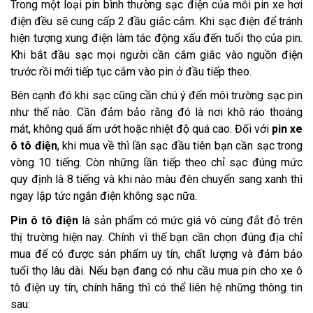
Trong một loại pin bình thường sạc điện của mỗi pin xe hơi
điện đều sẽ cung cấp 2 đầu giắc cắm. Khi sạc điện để tránh
hiện tượng xung điện làm tác động xấu đến tuổi thọ của pin.
Khi bắt đầu sạc mọi người cần cắm giắc vào nguồn điện
trước rồi mới tiếp tục cắm vào pin ở đầu tiếp theo.
Bên cạnh đó khi sạc cũng cần chú ý đến môi trường sạc pin
như thế nào. Cần đảm bảo rằng đó là nơi khô ráo thoáng
mát, không quá ẩm ướt hoặc nhiệt độ quá cao. Đối với
pin xe
ô tô điện
, khi mua về thì lần sạc đầu tiên bạn cần sạc trong
vòng 10 tiếng. Còn những lần tiếp theo chỉ sạc đúng mức
quy định là 8 tiếng và khi nào màu đèn chuyển sang xanh thì
ngay lập tức ngắn điện không sạc nữa.
Pin ô tô điện
là sản phẩm có mức giá vô cùng đắt đỏ trên
thị trường hiện nay. Chính vì thế bạn cần chọn đúng địa chỉ
mua để có được sản phẩm uy tín, chất lượng và đảm bảo
tuổi thọ lâu dài. Nếu bạn đang có nhu cầu mua pin cho xe ô
tô điện uy tín, chính hãng thì có thể liên hệ những thông tin
sau: