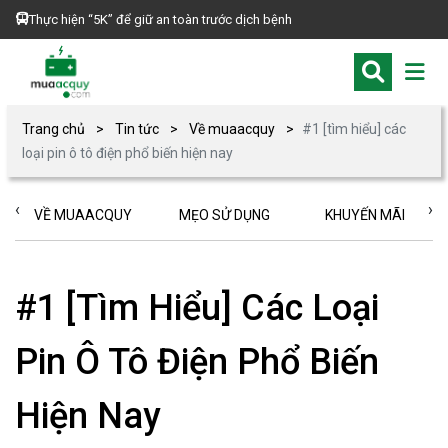
Thực hiện “5K” để giữ an toàn trước dịch bệnh
Trang chủ
Tin tức
Về muaacquy
#1 [tìm hiểu] các
loại pin ô tô điện phổ biến hiện nay
‹
›
VỀ MUAACQUY
MẸO SỬ DỤNG
KHUYẾN MÃI
#1 [Tìm Hiểu] Các Loại
Pin Ô Tô Điện Phổ Biến
Hiện Nay