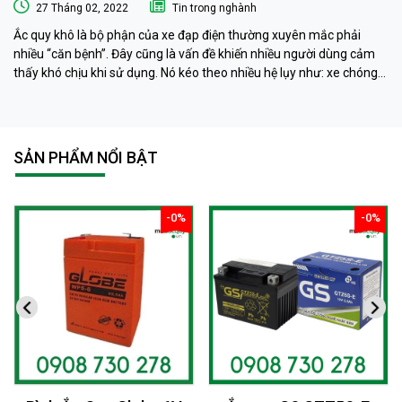
27 Tháng 02, 2022
Tin trong nghành
Ắc quy khô là bộ phận của xe đạp điện thường xuyên mắc phải
nhiều “căn bệnh”. Đây cũng là vấn đề khiến nhiều người dùng cảm
thấy khó chịu khi sử dụng. Nó kéo theo nhiều hệ lụy như: xe chóng
hết điện, xe chạy chậm hơn, xe chỉ chạy được quãng đường ngắn…
Phải làm sao khi ắc quy khô xe đạp điện “có vấn đề” ? Ngay sau đây
muaacquy.vn sẽ mách bạn cách phục hồi ắc quy khô xe đạp điện 1
cách đơn giản và hiệu quả như ở tiệm dưỡng nhé!
SẢN PHẨM NỔI BẬT
-0%
-0%
giảm
giảm