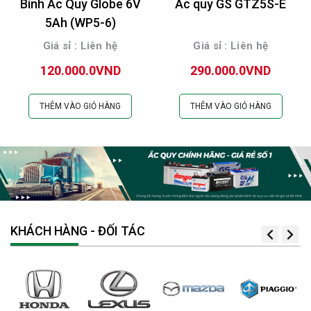
Bình Ắc Quy Globe 6V
Ắc quy GS GTZ5S-E
5Ah (WP5-6)
Giá sỉ : Liên hệ
Giá sỉ : Liên hệ
120.000.0VND
290.000.0VND
THÊM VÀO GIỎ HÀNG
THÊM VÀO GIỎ HÀNG
KHÁCH HÀNG - ĐỐI TÁC