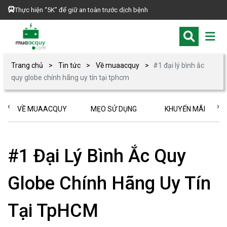
Thực hiện “5K” để giữ an toàn trước dịch bệnh
Trang chủ
Tin tức
Về muaacquy
#1 đại lý bình ắc
quy globe chính hãng uy tín tại tphcm
‹
›
VỀ MUAACQUY
MẸO SỬ DỤNG
KHUYẾN MÃI
#1 Đại Lý Bình Ắc Quy
Globe Chính Hãng Uy Tín
Tại TpHCM