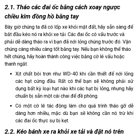
2.1. Tháo các đai ốc bằng cách xoay ngược
chiều kim đồng hồ bằng tay
Bây giờ chúng ta đã có lốp xe khỏi mặt đất, hãy sẵn sàng để 
bắt đầu kéo nó ra khỏi xe tải. Các đai ốc có vấu trước và 
phải dễ dàng tháo ra vì bạn đã nới lỏng chúng trước đó. Vặn 
chúng càng nhiều càng tốt bằng tay. Nếu bạn không thể tháo 
hết chúng, hãy hoàn thành công việc bằng cờ lê vấu hoặc 
thanh ngắt.  
Xịt chất bôi trơn như WD-40 khi cần thiết để nới lỏng 
các hạt cứng đầu. Rất có thể bạn sẽ không phải sử 
dụng bất kỳ loại hạt nào khi các hạt bị lỏng, nhưng hãy 
chuẩn bị sẵn một cái chai để đề phòng.
Có một cờ lê tác động làm cho quá trình tháo gỡ dễ 
dàng hơn nhiều, mặc dù bạn sẽ không cần nó trừ khi 
các đai ốc thực sự bị kẹt.
2.2. Kéo bánh xe ra khỏi xe tải và đặt nó trên