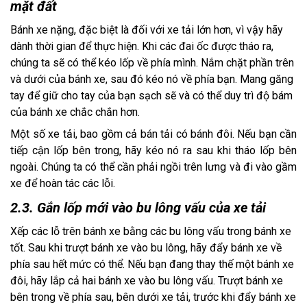
mặt đất
Bánh xe nặng, đặc biệt là đối với xe tải lớn hơn, vì vậy hãy 
dành thời gian để thực hiện. Khi các đai ốc được tháo ra, 
chúng ta sẽ có thể kéo lốp về phía mình. Nắm chặt phần trên 
và dưới của bánh xe, sau đó kéo nó về phía bạn. Mang găng 
tay để giữ cho tay của bạn sạch sẽ và có thể duy trì độ bám 
của bánh xe chắc chắn hơn. 
Một số xe tải, bao gồm cả bán tải có bánh đôi. Nếu bạn cần 
tiếp cận lốp bên trong, hãy kéo nó ra sau khi tháo lốp bên 
ngoài. Chúng ta có thể cần phải ngồi trên lưng và đi vào gầm 
xe để hoàn tác các lỗi.
2.3. Gắn lốp mới vào bu lông vấu của xe tải
Xếp các lỗ trên bánh xe bằng các bu lông vấu trong bánh xe 
tốt. Sau khi trượt bánh xe vào bu lông, hãy đẩy bánh xe về 
phía sau hết mức có thể. Nếu bạn đang thay thế một bánh xe 
đôi, hãy lắp cả hai bánh xe vào bu lông vấu. Trượt bánh xe 
bên trong về phía sau, bên dưới xe tải, trước khi đẩy bánh xe 