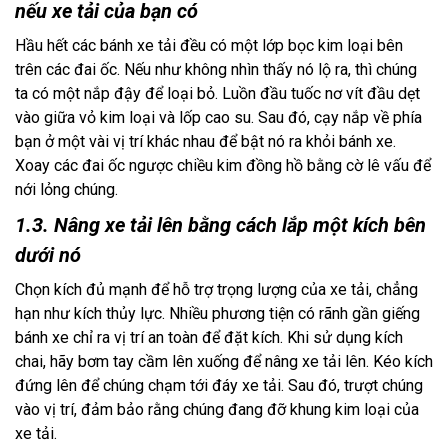
nếu xe tải của bạn có
Hầu hết các bánh xe tải đều có một lớp bọc kim loại bên 
trên các đai ốc. Nếu như không nhìn thấy nó lộ ra, thì chúng 
ta có một nắp đậy để loại bỏ. Luồn đầu tuốc nơ vít đầu dẹt 
vào giữa vỏ kim loại và lốp cao su. Sau đó, cạy nắp về phía 
bạn ở một vài vị trí khác nhau để bật nó ra khỏi bánh xe. 
Xoay các đai ốc ngược chiều kim đồng hồ bằng cờ lê vấu để 
nới lỏng chúng.
1.3. Nâng xe tải lên bằng cách lắp một kích bên
dưới nó
Chọn kích đủ mạnh để hỗ trợ trọng lượng của xe tải, chẳng 
hạn như kích thủy lực. Nhiều phương tiện có rãnh gần giếng 
bánh xe chỉ ra vị trí an toàn để đặt kích. Khi sử dụng kích 
chai, hãy bơm tay cầm lên xuống để nâng xe tải lên. Kéo kích 
đứng lên để chúng chạm tới đáy xe tải. Sau đó, trượt chúng 
vào vị trí, đảm bảo rằng chúng đang đỡ khung kim loại của 
xe tải.