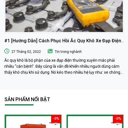
#1 [Hướng Dẫn] Cách Phục Hồi Ắc Quy Khô Xe Đạp Điện
Tại Nhà
27 Tháng 02, 2022
Tin trong nghành
Ắc quy khô là bộ phận của xe đạp điện thường xuyên mắc phải
nhiều “căn bệnh”. Đây cũng là vấn đề khiến nhiều người dùng cảm
thấy khó chịu khi sử dụng. Nó kéo theo nhiều hệ lụy như: xe chóng
hết điện, xe chạy chậm hơn, xe chỉ chạy được quãng đường ngắn…
Phải làm sao khi ắc quy khô xe đạp điện “có vấn đề” ? Ngay sau đây
muaacquy.vn sẽ mách bạn cách phục hồi ắc quy khô xe đạp điện 1
cách đơn giản và hiệu quả như ở tiệm dưỡng nhé!
SẢN PHẨM NỔI BẬT
-0%
-0%
giảm
giảm