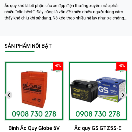
Ắc quy khô là bộ phận của xe đạp điện thường xuyên mắc phải
nhiều “căn bệnh”. Đây cũng là vấn đề khiến nhiều người dùng cảm
thấy khó chịu khi sử dụng. Nó kéo theo nhiều hệ lụy như: xe chóng
hết điện, xe chạy chậm hơn, xe chỉ chạy được quãng đường ngắn…
Phải làm sao khi ắc quy khô xe đạp điện “có vấn đề” ? Ngay sau đây
muaacquy.vn sẽ mách bạn cách phục hồi ắc quy khô xe đạp điện 1
cách đơn giản và hiệu quả như ở tiệm dưỡng nhé!
SẢN PHẨM NỔI BẬT
-0%
-0%
giảm
giảm
Bình Ắc Quy Globe 6V
Ắc quy GS GTZ5S-E