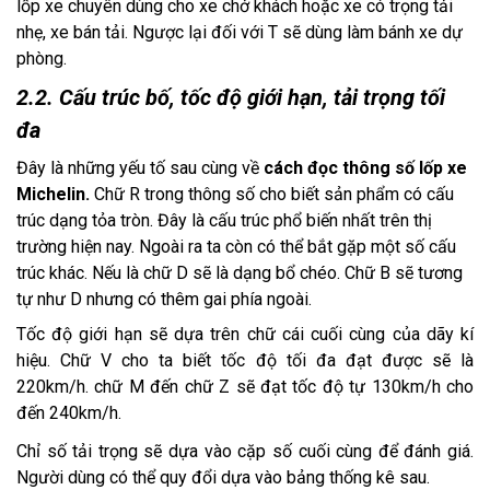
lốp xe chuyên dùng cho xe chở khách hoặc xe có trọng tải
nhẹ, xe bán tải. Ngược lại đối với T sẽ dùng làm bánh xe dự
phòng.
2.2. Cấu trúc bố, tốc độ giới hạn, tải trọng tối
đa
Đây là những yếu tố sau cùng về
cách đọc thông số lốp xe
Michelin.
Chữ R trong thông số cho biết sản phẩm có cấu
trúc dạng tỏa tròn. Đây là cấu trúc phổ biến nhất trên thị
trường hiện nay. Ngoài ra ta còn có thể bắt gặp một số cấu
trúc khác. Nếu là chữ D sẽ là dạng bổ chéo. Chữ B sẽ tương
tự như D nhưng có thêm gai phía ngoài.
Tốc độ giới hạn sẽ dựa trên chữ cái cuối cùng của dãy kí
hiệu. Chữ V cho ta biết tốc độ tối đa đạt được sẽ là
220km/h. chữ M đến chữ Z sẽ đạt tốc độ tự 130km/h cho
đến 240km/h.
Chỉ số tải trọng sẽ dựa vào cặp số cuối cùng để đánh giá.
Người dùng có thể quy đổi dựa vào bảng thống kê sau.