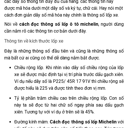
các dãy số thông tin đầy đủ của hãng. các thông tin này
được mã hóa dưới một dãy số và ký tự, chữ cái. Hay nói một
cách đơn giản dãy số mã hóa này chính là thông số lốp xe.
Nói về
cách đọc thông số lốp ô tô michelin
, người dùng
cần nắm rõ các thông tin cơ bản dưới đây.
Thông tin về kích thước lốp xe
Đây là những thông số đầu tiên và cũng là những thông số
mà bất cứ ai cũng có thể dễ dàng nắm bắt được.
Chiều rộng lốp. Khi nhìn vào dãy số chiều rộng của lốp
xe sẽ được mặc định tại vị trí phía trước dấu gạch xiên.
Ví dụ nếu dãy số là P225/ 45R 17 91V thì chiều rộng sẽ
được hiểu là 225 và được tính theo đơn vị mm.
Tỷ lệ phần trăm chiều cao trên chiều rộng lốp. Con số
này ta sẽ đọc từ hai chữ số ngay phía sau dấu gạch
xiên. Tương tự với ví dụ ở trên sẽ là 45%.
Đường kính mâm.
Cách đọc thông số lốp Michelin
với