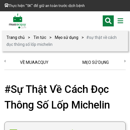
Thực hiện “5K” để giữ an toàn trước dịch bệnh
Trang chủ
Tin tức
Mẹo sử dụng
#sự thật về cách
đọc thông số lốp michelin
‹
›
VỀ MUAACQUY
MẸO SỬ DỤNG
#Sự Thật Về Cách Đọc
Thông Số Lốp Michelin