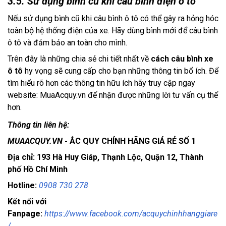
3.5. Sử dụng bình cũ khi câu bình điện ô tô
Nếu sử dụng bình cũ khi câu bình ô tô có thể gây ra hỏng hóc
toàn bộ hệ thống điện của xe. Hãy dùng bình mới để câu bình
ô tô và đảm bảo an toàn cho mình.
Trên đây là những chia sẻ chi tiết nhất về
cách câu bình xe
ô tô
hy vọng sẽ cung cấp cho bạn những thông tin bổ ích. Để
tìm hiểu rõ hơn các thông tin hữu ích hãy truy cập ngay
website:
MuaAcquy.vn
để nhận được những lời tư vấn cụ thể
hơn.
Thông tin liên hệ:
MUAACQUY.VN
- ẮC QUY CHÍNH HÃNG GIÁ RẺ SỐ 1
Địa chỉ: 193 Hà Huy Giáp, Thạnh Lộc, Quận 12, Thành
phố Hồ Chí Minh
Hotline:
0908 730 278
Kết nối với
Fanpage:
https://www.facebook.com/acquychinhhanggiare
/