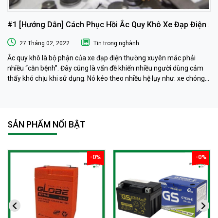
#1 [Hướng Dẫn] Cách Phục Hồi Ắc Quy Khô Xe Đạp Điện
Tại Nhà
27 Tháng 02, 2022
Tin trong nghành
Ắc quy khô là bộ phận của xe đạp điện thường xuyên mắc phải
nhiều “căn bệnh”. Đây cũng là vấn đề khiến nhiều người dùng cảm
thấy khó chịu khi sử dụng. Nó kéo theo nhiều hệ lụy như: xe chóng
hết điện, xe chạy chậm hơn, xe chỉ chạy được quãng đường ngắn…
Phải làm sao khi ắc quy khô xe đạp điện “có vấn đề” ? Ngay sau đây
muaacquy.vn sẽ mách bạn cách phục hồi ắc quy khô xe đạp điện 1
cách đơn giản và hiệu quả như ở tiệm dưỡng nhé!
SẢN PHẨM NỔI BẬT
-0%
-0%
giảm
giảm