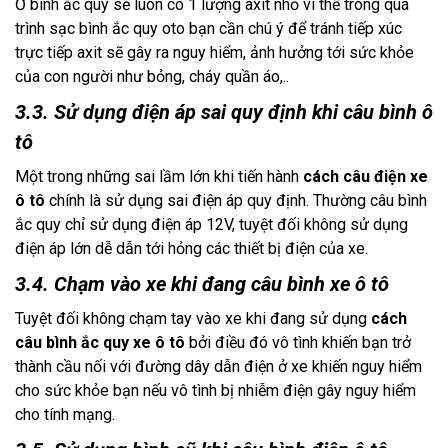
Ở bình ắc quy sẽ luôn có 1 lượng axit nhỏ vì thế trong quá
trình sạc bình ắc quy oto bạn cần chú ý để tránh tiếp xúc
trực tiếp axit sẽ gây ra nguy hiểm, ảnh hưởng tới sức khỏe
của con người như bỏng, cháy quần áo,..
3.3. Sử dụng điện áp sai quy định khi câu bình ô
tô
Một trong những sai lầm lớn khi tiến hành
cách câu điện xe
ô tô
chính là sử dụng sai điện áp quy định. Thường câu bình
ắc quy chỉ sử dụng điện áp 12V, tuyệt đối không sử dụng
điện áp lớn dễ dẫn tới hỏng các thiết bị điện của xe.
3.4. Chạm vào xe khi đang câu bình xe ô tô
Tuyệt đối không chạm tay vào xe khi đang sử dụng
cách
câu bình ắc quy xe ô tô
bởi điều đó vô tình khiến bạn trở
thành cầu nối với đường dây dẫn điện ở xe khiến nguy hiểm
cho sức khỏe bạn nếu vô tình bị nhiễm điện gây nguy hiểm
cho tính mạng.