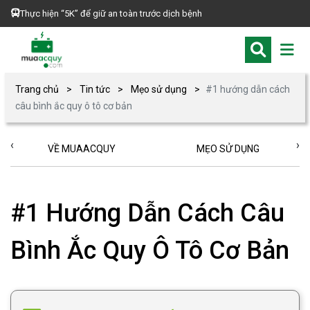
Thực hiện “5K” để giữ an toàn trước dịch bệnh
Trang chủ
Tin tức
Mẹo sử dụng
#1 hướng dẫn cách
câu bình ắc quy ô tô cơ bản
‹
›
VỀ MUAACQUY
MẸO SỬ DỤNG
#1 Hướng Dẫn Cách Câu
Bình Ắc Quy Ô Tô Cơ Bản