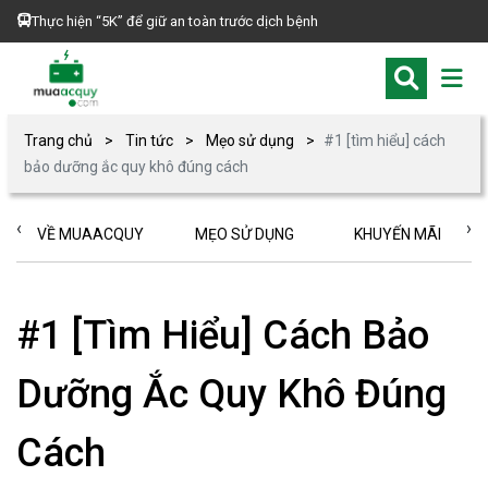
Thực hiện “5K” để giữ an toàn trước dịch bệnh
Trang chủ
Tin tức
Mẹo sử dụng
#1 [tìm hiểu] cách
bảo dưỡng ắc quy khô đúng cách
‹
›
VỀ MUAACQUY
MẸO SỬ DỤNG
KHUYẾN MÃI
#1 [Tìm Hiểu] Cách Bảo
Dưỡng Ắc Quy Khô Đúng
Cách