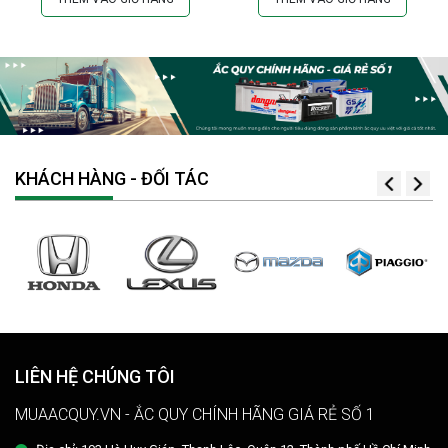
KHÁCH HÀNG - ĐỐI TÁC
LIÊN HỆ CHÚNG TÔI
MUAACQUY.VN - ẮC QUY CHÍNH HÃNG GIÁ RẺ SỐ 1