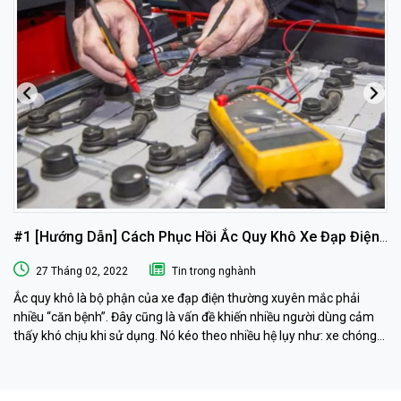
#1 [Hướng Dẫn] Cách Phục Hồi Ắc Quy Khô Xe Đạp Điện
Tại Nhà
27 Tháng 02, 2022
Tin trong nghành
Ắc quy khô là bộ phận của xe đạp điện thường xuyên mắc phải
nhiều “căn bệnh”. Đây cũng là vấn đề khiến nhiều người dùng cảm
thấy khó chịu khi sử dụng. Nó kéo theo nhiều hệ lụy như: xe chóng
hết điện, xe chạy chậm hơn, xe chỉ chạy được quãng đường ngắn…
Phải làm sao khi ắc quy khô xe đạp điện “có vấn đề” ? Ngay sau đây
muaacquy.vn sẽ mách bạn cách phục hồi ắc quy khô xe đạp điện 1