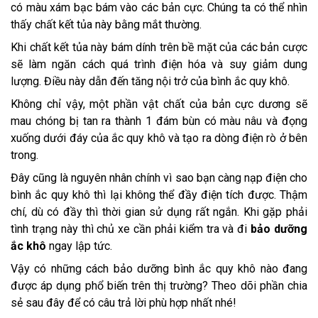
có màu xám bạc bám vào các bản cực. Chúng ta có thể nhìn 
thấy chất kết tủa này bằng mắt thường. 
Khi chất kết tủa này bám dính trên bề mặt của các bản cược 
sẽ làm ngăn cách quá trình điện hóa và suy giảm dung 
lượng. Điều này dẫn đến tăng nội trở của bình ắc quy khô.
Không chỉ vậy, một phần vật chất của bản cực dương sẽ 
mau chóng bị tan ra thành 1 đám bùn có màu nâu và đọng 
xuống dưới đáy của ắc quy khô và tạo ra dòng điện rò ở bên 
trong. 
Đây cũng là nguyên nhân chính vì sao bạn càng nạp điện cho 
bình ắc quy khô thì lại không thể đầy điện tích được. Thậm 
chí, dù có đầy thì thời gian sử dụng rất ngắn. Khi gặp phải 
tình trạng này thì chủ xe cần phải kiểm tra và đi 
bảo dưỡng 
ắc khô
 ngay lập tức. 
Vậy có những cách bảo dưỡng bình ắc quy khô nào đang 
được áp dụng phổ biến trên thị trường? Theo dõi phần chia 
sẻ sau đây để có câu trả lời phù hợp nhất nhé!