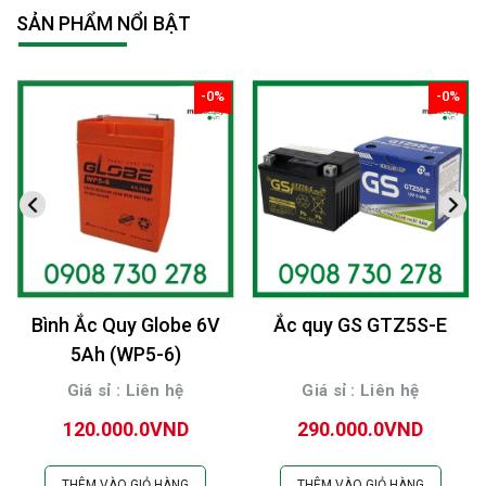
cách đơn giản và hiệu quả như ở tiệm dưỡng nhé!
SẢN PHẨM NỔI BẬT
-0%
-0%
giảm
giảm
Bình Ắc Quy Globe 6V
Ắc quy GS GTZ5S-E
5Ah (WP5-6)
Giá sỉ : Liên hệ
Giá sỉ : Liên hệ
120.000.0VND
290.000.0VND
THÊM VÀO GIỎ HÀNG
THÊM VÀO GIỎ HÀNG