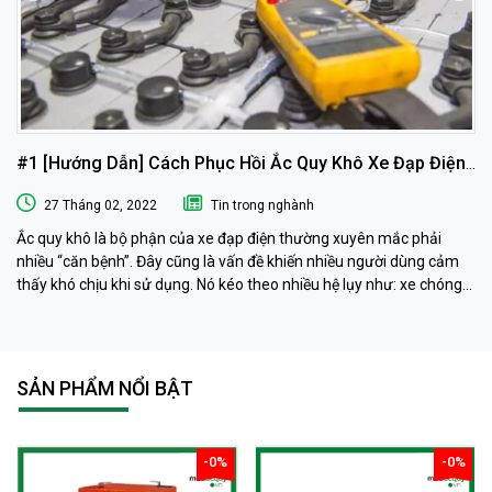
#1 [Hướng Dẫn] Cách Phục Hồi Ắc Quy Khô Xe Đạp Điện
Tại Nhà
27 Tháng 02, 2022
Tin trong nghành
Ắc quy khô là bộ phận của xe đạp điện thường xuyên mắc phải
nhiều “căn bệnh”. Đây cũng là vấn đề khiến nhiều người dùng cảm
thấy khó chịu khi sử dụng. Nó kéo theo nhiều hệ lụy như: xe chóng
hết điện, xe chạy chậm hơn, xe chỉ chạy được quãng đường ngắn…
Phải làm sao khi ắc quy khô xe đạp điện “có vấn đề” ? Ngay sau đây
muaacquy.vn sẽ mách bạn cách phục hồi ắc quy khô xe đạp điện 1
cách đơn giản và hiệu quả như ở tiệm dưỡng nhé!
SẢN PHẨM NỔI BẬT
-0%
-0%
giảm
giảm