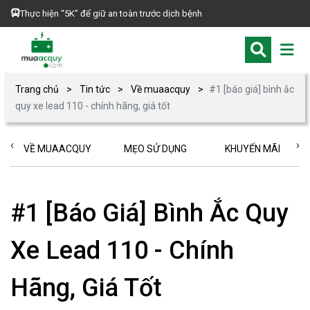
Thực hiện “5K” để giữ an toàn trước dịch bệnh
Trang chủ
Tin tức
Về muaacquy
#1 [báo giá] bình ắc
quy xe lead 110 - chính hãng, giá tốt
‹
›
VỀ MUAACQUY
MẸO SỬ DỤNG
KHUYẾN MÃI
#1 [Báo Giá] Bình Ắc Quy
Xe Lead 110 - Chính
Hãng, Giá Tốt