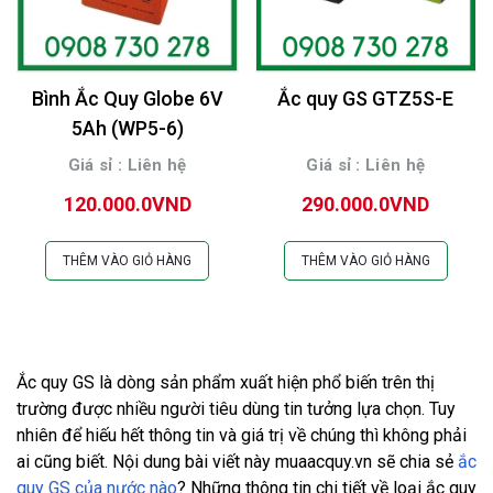
Bình Ắc Quy Globe 6V
Ắc quy GS GTZ5S-E
5Ah (WP5-6)
Giá sỉ : Liên hệ
Giá sỉ : Liên hệ
120.000.0VND
290.000.0VND
THÊM VÀO GIỎ HÀNG
THÊM VÀO GIỎ HÀNG
Ắc quy GS là dòng sản phẩm xuất hiện phổ biến trên thị 
trường được nhiều người tiêu dùng tin tưởng lựa chọn. Tuy 
nhiên để hiếu hết thông tin và giá trị về chúng thì không phải 
ai cũng biết. Nội dung bài viết này muaacquy.vn sẽ chia sẻ 
ắc 
quy GS của nước nào
? Những thông tin chi tiết về loại ắc quy 