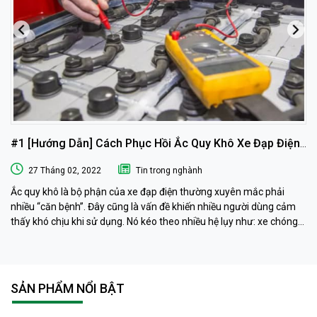
#1 [Hướng Dẫn] Cách Phục Hồi Ắc Quy Khô Xe Đạp Điện
Tại Nhà
27 Tháng 02, 2022
Tin trong nghành
Ắc quy khô là bộ phận của xe đạp điện thường xuyên mắc phải
nhiều “căn bệnh”. Đây cũng là vấn đề khiến nhiều người dùng cảm
thấy khó chịu khi sử dụng. Nó kéo theo nhiều hệ lụy như: xe chóng
hết điện, xe chạy chậm hơn, xe chỉ chạy được quãng đường ngắn…
Phải làm sao khi ắc quy khô xe đạp điện “có vấn đề” ? Ngay sau đây
muaacquy.vn sẽ mách bạn cách phục hồi ắc quy khô xe đạp điện 1
cách đơn giản và hiệu quả như ở tiệm dưỡng nhé!
SẢN PHẨM NỔI BẬT