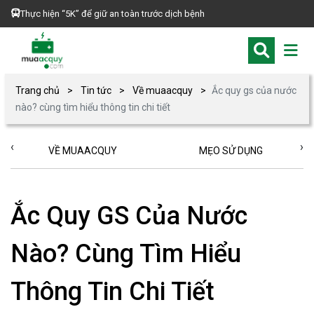
Thực hiện “5K” để giữ an toàn trước dịch bệnh
Trang chủ
Tin tức
Về muaacquy
Ắc quy gs của nước
nào? cùng tìm hiểu thông tin chi tiết
‹
›
VỀ MUAACQUY
MẸO SỬ DỤNG
Ắc Quy GS Của Nước
Nào? Cùng Tìm Hiểu
Thông Tin Chi Tiết