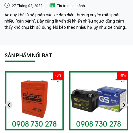
Tại Nhà
27 Tháng 02, 2022
Tin trong nghành
Ắc quy khô là bộ phận của xe đạp điện thường xuyên mắc phải
nhiều “căn bệnh”. Đây cũng là vấn đề khiến nhiều người dùng cảm
thấy khó chịu khi sử dụng. Nó kéo theo nhiều hệ lụy như: xe chóng
hết điện, xe chạy chậm hơn, xe chỉ chạy được quãng đường ngắn…
Phải làm sao khi ắc quy khô xe đạp điện “có vấn đề” ? Ngay sau đây
muaacquy.vn sẽ mách bạn cách phục hồi ắc quy khô xe đạp điện 1
cách đơn giản và hiệu quả như ở tiệm dưỡng nhé!
SẢN PHẨM NỔI BẬT
-0%
-0%
giảm
giảm