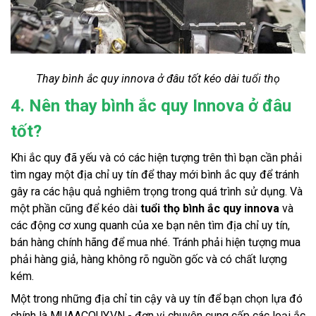
Thay bình ắc quy innova ở đâu tốt kéo dài tuổi thọ
4. Nên thay bình ắc quy Innova ở đâu
tốt?
Khi ắc quy đã yếu và có các hiện tượng trên thì bạn cần phải 
tìm ngay một địa chỉ uy tín để thay mới bình ắc quy để tránh 
gây ra các hậu quả nghiêm trọng trong quá trình sử dụng. Và 
một phần cũng để kéo dài
 tuổi thọ bình ắc quy innova
 và 
các động cơ xung quanh của xe bạn nên tìm địa chỉ uy tín, 
bán hàng chính hãng để mua nhé. Tránh phải hiện tượng mua 
phải hàng giả, hàng không rõ nguồn gốc và có chất lượng 
kém.
Một trong những địa chỉ tin cậy và uy tín để bạn chọn lựa đó 
chính là MUAACQUY.VN - đơn vị chuyên cung cấp các loại ắc 