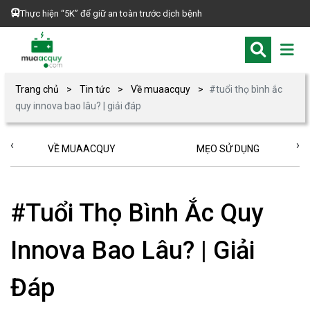
Thực hiện “5K” để giữ an toàn trước dịch bệnh
Trang chủ
Tin tức
Về muaacquy
#tuổi thọ bình ắc
quy innova bao lâu? | giải đáp
‹
›
VỀ MUAACQUY
MẸO SỬ DỤNG
#Tuổi Thọ Bình Ắc Quy
Innova Bao Lâu? | Giải
Đáp