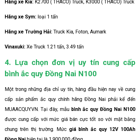
Hãng xe Kia:
 K2700 ( THACO) Truck, K3000 ( THACO) Truck
Hãng xe Sym:
 loại 1 tấn
Hãng xe Trường Hải:
 Truck Kia, Foton, Aumark
Vinaxuki:
 Xe Truck 1.21 tấn, 3.49 tấn
4. Lựa chọn đơn vị uy tín cung cấp
bình ắc quy Đồng Nai N100
Một trong những địa chỉ uy tín, hàng đầu hiện nay về cung 
cấp sản phẩm ắc quy chính hãng Đồng Nai phải kể đến 
MUAACQUY.VN. Tại đây, mẫu 
bình ắc quy Đồng Nai N100
được cung cấp với mức giá bán cực tốt so với mặt bằng 
chung trên thị trường. Mức 
giá bình ắc quy 12V 100Ah 
Đồng Nai
hiện tại là 1.900.000 đồng.