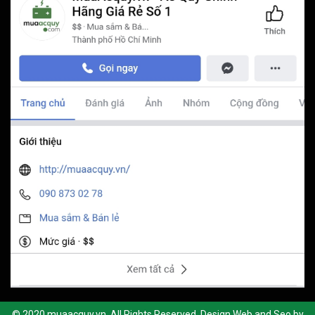
© 2020 muaacquy.vn. All Rights Reserved. Design Web and Seo by