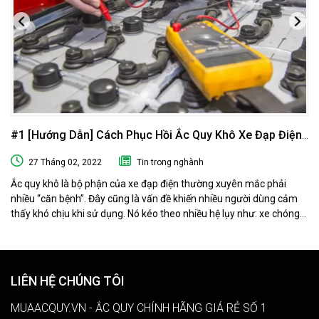
#1 [Hướng Dẫn] Cách Phục Hồi Ắc Quy Khô Xe Đạp Điện
Tại Nhà
27 Tháng 02, 2022
Tin trong nghành
Ắc quy khô là bộ phận của xe đạp điện thường xuyên mắc phải
nhiều “căn bệnh”. Đây cũng là vấn đề khiến nhiều người dùng cảm
thấy khó chịu khi sử dụng. Nó kéo theo nhiều hệ lụy như: xe chóng
hết điện, xe chạy chậm hơn, xe chỉ chạy được quãng đường ngắn…
Phải làm sao khi ắc quy khô xe đạp điện “có vấn đề” ? Ngay sau đây
muaacquy.vn sẽ mách bạn cách phục hồi ắc quy khô xe đạp điện 1
cách đơn giản và hiệu quả như ở tiệm dưỡng nhé!
LIÊN HỆ CHÚNG TÔI
MUAACQUY.VN - ẮC QUY CHÍNH HÃNG GIÁ RẺ SỐ 1