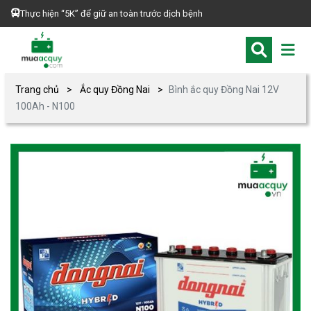
Thực hiện “5K” để giữ an toàn trước dịch bệnh
Trang chủ
Ắc quy Đồng Nai
Bình ắc quy Đồng Nai 12V
100Ah - N100