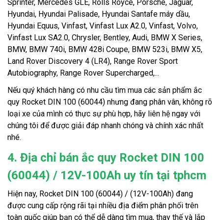
Sprinter, Mercedes GLE, Rolls Royce, Porsche, Jaguar,
Hyundai, Hyundai Palisade, Hyundai Santafe máy dầu,
Hyundai Equus, Vinfast, Vinfast Lux A2.0, Vinfast, Volvo,
Vinfast Lux SA2.0, Chrysler, Bentley, Audi, BMW X Series,
BMW, BMW 740i, BMW 428i Coupe, BMW 523i, BMW X5,
Land Rover Discovery 4 (LR4), Range Rover Sport
Autobiography, Range Rover Supercharged,...
Nếu quý khách hàng có nhu cầu tìm mua các sản phẩm ắc
quy Rocket DIN 100 (60044) nhưng đang phân vân, không rõ
loại xe của mình có thực sự phù hợp, hãy liên hệ ngay với
chúng tôi để được giải đáp nhanh chóng và chính xác nhất
nhé.
4. Địa chỉ bán ắc quy Rocket DIN 100
(60044) / 12V-100Ah uy tín tại tphcm
Hiện nay, Rocket DIN 100 (60044) / (12V-100Ah) đang
được cung cấp rộng rãi tại nhiều địa điểm phân phối trên
toàn quốc giúp bạn có thể dễ dàng tìm mua, thay thế và lắp