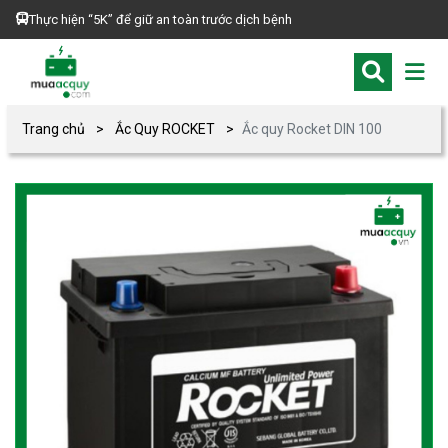
Thực hiện “5K” để giữ an toàn trước dịch bệnh
Trang chủ
Ắc Quy ROCKET
Ắc quy Rocket DIN 100