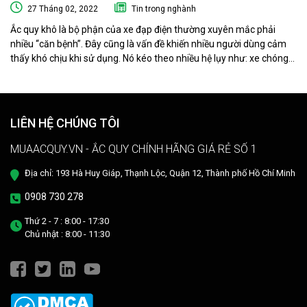
27 Tháng 02, 2022
Tin trong nghành
Ắc quy khô là bộ phận của xe đạp điện thường xuyên mắc phải
nhiều “căn bệnh”. Đây cũng là vấn đề khiến nhiều người dùng cảm
thấy khó chịu khi sử dụng. Nó kéo theo nhiều hệ lụy như: xe chóng
hết điện, xe chạy chậm hơn, xe chỉ chạy được quãng đường ngắn…
Phải làm sao khi ắc quy khô xe đạp điện “có vấn đề” ? Ngay sau đây
muaacquy.vn sẽ mách bạn cách phục hồi ắc quy khô xe đạp điện 1
cách đơn giản và hiệu quả như ở tiệm dưỡng nhé!
LIÊN HỆ CHÚNG TÔI
MUAACQUY.VN - ẮC QUY CHÍNH HÃNG GIÁ RẺ SỐ 1
Địa chỉ: 193 Hà Huy Giáp, Thạnh Lộc, Quận 12, Thành phố Hồ Chí Minh
0908 730 278
Thứ 2 - 7 : 8:00 - 17:30
Chủ nhật : 8:00 - 11:30