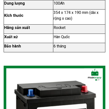
Dung lượng
100Ah
354 x 174 x 190 mm
(dài x
Kích thước
rộng x cao)
Hãng sản xuất
Rocket
Xuất xứ
Hàn Quốc
Bảo hành
6 tháng