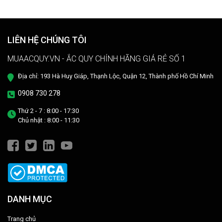
hết điện, xe chạy chậm hơn, xe chỉ chạy được quãng đường ngắn…
Phải làm sao khi ắc quy khô xe đạp điện “có vấn đề” ? Ngay sau đây
muaacquy.vn sẽ mách bạn cách phục hồi ắc quy khô xe đạp điện 1
cách đơn giản và hiệu quả như ở tiệm dưỡng nhé!
LIÊN HỆ CHÚNG TÔI
MUAACQUY.VN - ẮC QUY CHÍNH HÃNG GIÁ RẺ SỐ 1
Địa chỉ: 193 Hà Huy Giáp, Thạnh Lộc, Quận 12, Thành phố Hồ Chí Minh
0908 730 278
Thứ 2 - 7 : 8:00 - 17:30
Chủ nhật : 8:00 - 11:30
DANH MỤC
Trang chủ