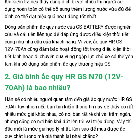
Khi kiểm tra nếu thấy dung dịch bị vơi nhiều thì người sử 
dụng hoàn toàn có thể bổ sung thêm lượng nước vừa đủ để 
bình có thể đạt hiệu quả hoạt động tốt nhất.
Dòng sản phẩm ắc quy nước của GS BATTERY được nghiên 
cứu và cải tiến liên tục để đáp ứng được điều kiện thời tiết 
cũng như nhu cầu của khách hàng. Vì vậy, ắc quy HR GS 
12V-70Ah cũng đảm bảo hoạt động tốt trong điều kiện thời 
tiết lạnh hoặc di chuyển qua vùng ngập lụt, chủ xe có thể yên 
tâm khi sử dụng sản phẩm ắc quy thương hiệu GS.
2. Giá bình ắc quy HR GS N70 (12V-
70Ah) là bao nhiêu?
Hẳn sẽ có nhiều người quan tâm đến giá ắc quy nước HR GS 
70Ah, tuy nhiên nếu bạn tìm kiếm thông tin này sẽ thấy có rất 
nhiều mức giá khác nhau, có nơi bán rất rẻ chỉ vài trăm ngàn, 
nhưng cũng có nơi bán khá đắt lên tới vài triệu đồng. Vậy thì 
đâu mới là mức giá hợp lý nhất, làm sao để mua được ắc 
quy chất lượng mà giá thành lại phải chăng?