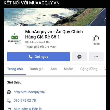
KẾT NỐI VỚI MUAACQUY.VN