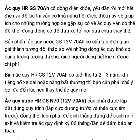
Ắc quy HR GS 70Ah
có dòng điện khỏe, yếu dần rồi mới hết 
điện và để lâu thì vẫn có khả năng hồi điện, điều này sẽ giúp 
ích cho những trường hợp xe gặp sự cố về ắc quy vẫn có thể 
đề khởi động động cơ để đưa xe tới nơi sửa chữa thay thế.
Sản phẩm 
ắc quy nước GS 12V 70Ah
 có cấu tạo đơn giản, 
giá thành tương đối thấp so với những dòng ắc quy khô có 
dung lượng tương đương, giúp người dùng tiết kiệm được 
chi phí.
Bình ắc quy HR GS 12V 70Ah
 có tuổi thọ từ 2 - 3 năm, khi 
tiếng nổ xe dai hoặc nặng bất thường thì bạn cần phải chú ý 
bởi đã đến lúc nên thay thế ắc quy mới.
Ắc quy nước HR GS N70 (12V-70Ah)
 cần phải được lắp 
đặt đúng quy trình (lắp cực dương trước và tháo cực âm 
trước), đồng thời luôn phải để bình thẳng đứng để tránh rò rỉ 
axit và kiểm tra ắc quy định kỳ 06 tháng/lần để đảm bảo an 
toàn.