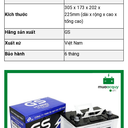
305 x 173 x 202 x
Kích thước
225
mm (
dài x rộng x cao x
tổng cao
)
Hãng sản xuất
GS
Xuất xứ
Việt Nam
Bảo hành
6 tháng