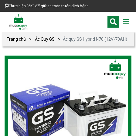
Thực hiện “5K” để giữ an toàn trước dịch bệnh
Trang chủ
Ắc Quy GS
Ắc quy GS Hybrid N70 (12V-70AH)