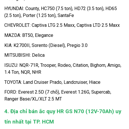
HYUNDAI: County, HC750 (7.5 ton), HD72 (3.5 ton), HD65 
(2.5 ton), Porter (1.25 ton), SantaFe
CHEVROLET: Captiva LTG 2.5 Maxx, Captiva LTD 2.5 Maxx
MAZDA: BT50, Elegance
KIA: K2700II, Sorento (Diesel), Pregio 3.0
MITSUBISHI: Delica
ISUZU: NQR-71R, Trooper, Rodeo, Citation, Bighorn, Amigo, 
1.4 Ton, NQR, NHR
TOYOTA: Land Cruiser Prado, Landcruiser, Hiace
FORD: Everest 2.5D (7 chỗ), Everest 1.26G, Supercab, 
Ranger Base/XL/XLT 2.5 MT
4. Địa chỉ bán ắc quy HR GS N70 (12V-70Ah) uy 
tín nhất tại TP. HCM