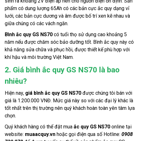
sinh ra khoảng 2V điện áp nên cho nguồn điện ổn định. Sản 
phẩm có dung lượng 65Ah có các bản cực ắc quy dạng vỉ 
lưới, các bản cực dương và âm được bố trí xen kẽ nhau và 
giữa chúng có các vách ngăn. 
Bình ắc quy GS NS70
 có tuổi thọ sử dụng cao khoảng 5 
năm nếu được chăm sóc bảo dưỡng tốt. Bình ắc quy này có 
khả năng sửa chữa và phục hồi, được thiết kế phù hợp với 
khí hậu và môi trường Việt Nam. 
2. Giá bình ắc quy GS NS70 là bao
nhiêu?
Hiện nay, 
giá bình ắc quy GS NS70
 được chúng tôi bán với 
giá là 1.200.000 VNĐ. Mức giá này so với các đại lý khác là 
tốt nhất trên thị trường nên quý khách hoàn toàn yên tâm lựa 
chọn. 
Quý khách hàng có thể đặt mua 
ắc quy GS NS70
 online tại 
website: 
muaacquy.vn
 hoặc gọi điện qua số Hotline: 
0908 