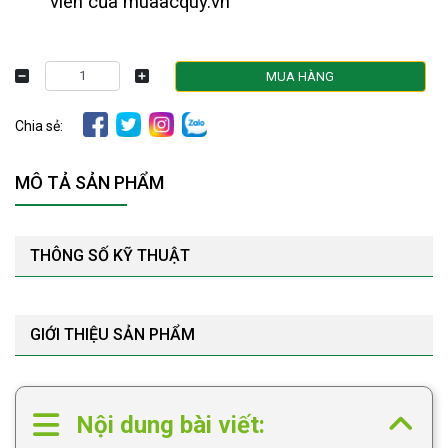
viên của muaacquy.vn
MUA HÀNG
Chia sẻ:
MÔ TẢ SẢN PHẨM
THÔNG SỐ KỸ THUẬT
GIỚI THIỆU SẢN PHẨM
Nội dung bài viết: