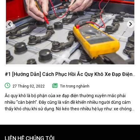
#1 [Hướng Dẫn] Cách Phục Hồi Ắc Quy Khô Xe Đạp Điện
Tại Nhà
27 Tháng 02, 2022
Tin trong nghành
Ắc quy khô là bộ phận của xe đạp điện thường xuyên mắc phải
nhiều “căn bệnh”. Đây cũng là vấn đề khiến nhiều người dùng cảm
thấy khó chịu khi sử dụng. Nó kéo theo nhiều hệ lụy như: xe chóng
hết điện, xe chạy chậm hơn, xe chỉ chạy được quãng đường ngắn…
Phải làm sao khi ắc quy khô xe đạp điện “có vấn đề” ? Ngay sau đây
muaacquy.vn sẽ mách bạn cách phục hồi ắc quy khô xe đạp điện 1
cách đơn giản và hiệu quả như ở tiệm dưỡng nhé!
LIÊN HỆ CHÚNG TÔI