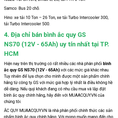
Samco: Bus 20 chỗ. 
Hino: xe tải 10 Ton – 26 Ton, xe tải Turbo Intercooler 300, 
tải Turbo Intercooler 500. 
4. Địa chỉ bán bình ắc quy GS
NS70 (12V - 65Ah) uy tín nhất tại TP.
HCM
Hiện nay trên thị trường có rất nhiều các nhà phân phối 
bình 
ắc quy GS NS70
(12V - 65Ah)
 với các mức giá khác nhau. 
Tuy nhiên để lựa chọn cho mình được một sản phẩm chính 
hãng từ công ty GS với mức giá hợp lý nhất là điều không hề 
dễ dàng. Nếu quý khách đang có nhu cầu mua và lắp đặt 
bình ắc quy chính hãng, hãy đến với MUAACQUY.VN của 
chúng tôi.
ẮC QUY MUAACQUY.VN là nhà phân phối chính thức các sản 
phẩm bình ắc quy chính hãng. Với mong muốn mang đến cho 