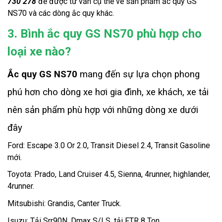
730 278
để được tư vấn cụ thể về sản phẩm ắc quy GS 
NS70 và các dòng ắc quy khác. 
3. Bình ắc quy GS NS70 phù hợp cho
loại xe nào?
Ắc quy GS NS70
 mang đến sự lựa chọn phong 
phú hơn cho dòng xe hơi gia đình, xe khách, xe tải 
nên sản phẩm phù hợp với những dòng xe dưới 
đây 
Ford: Escape 3.0 Or 2.0, Transit Diesel 2.4, Transit Gasoline 
mới. 
Toyota: Prado, Land Cruiser 4.5, Sienna, 4runner, highlander, 
4runner.
Mitsubishi: Grandis, Canter Truck. 
Isuzu: Tải Srr90N, Dmax S/LS, tải FTR 8 Ton. 