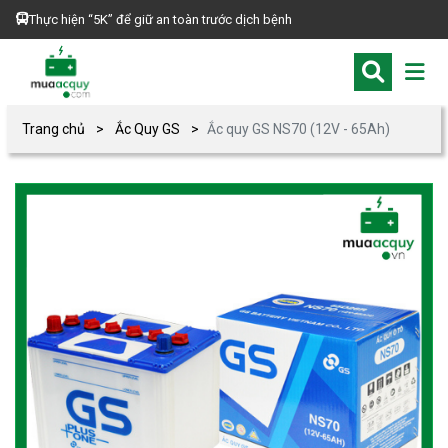
Thực hiện “5K” để giữ an toàn trước dịch bệnh
Trang chủ
Ắc Quy GS
Ắc quy GS NS70 (12V - 65Ah)