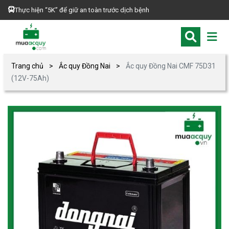
Thực hiện “5K” để giữ an toàn trước dịch bệnh
Trang chủ
Ắc quy Đồng Nai
Ắc quy Đồng Nai CMF 75D31
(12V-75Ah)