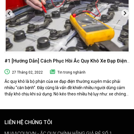
#1 [Hướng Dẫn] Cách Phục Hồi Ắc Quy Khô Xe Đạp Điện
Tại Nhà
27 Tháng 02, 2022
Tin trong nghành
Ắc quy khô là bộ phận của xe đạp điện thường xuyên mắc phải
nhiều “căn bệnh”. Đây cũng là vấn đề khiến nhiều người dùng cảm
thấy khó chịu khi sử dụng. Nó kéo theo nhiều hệ lụy như: xe chóng
hết điện, xe chạy chậm hơn, xe chỉ chạy được quãng đường ngắn…
Phải làm sao khi ắc quy khô xe đạp điện “có vấn đề” ? Ngay sau đây
muaacquy.vn sẽ mách bạn cách phục hồi ắc quy khô xe đạp điện 1
cách đơn giản và hiệu quả như ở tiệm dưỡng nhé!
LIÊN HỆ CHÚNG TÔI
MUAACQUY.VN - ẮC QUY CHÍNH HÃNG GIÁ RẺ SỐ 1