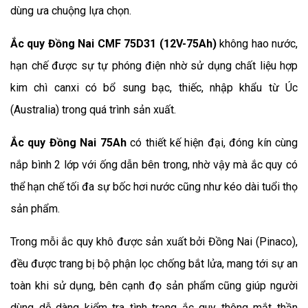
dùng ưa chuộng lựa chọn.
Ắc quy Đồng Nai CMF 75D31 (12V-75Ah) 
không hao nước, 
hạn chế được sự tự phóng điện nhờ sử dụng chất liệu hợp 
kim chì canxi có bổ sung bạc, thiếc, nhập khẩu từ Úc 
(Australia) trong quá trình sản xuất.
Ắc quy Đồng Nai 75Ah
 có thiết kế hiện đại, đóng kín cùng 
nắp bình 2 lớp với ống dẫn bên trong, nhờ vậy mà ắc quy có 
thể hạn chế tối đa sự bốc hơi nước cũng như kéo dài tuổi thọ 
sản phẩm.
Trong mỗi ắc quy khô được sản xuất bởi Đồng Nai (Pinaco), 
đều được trang bị bộ phận lọc chống bắt lửa, mang tới sự an 
toàn khi sử dụng, bên cạnh đọ sản phẩm cũng giúp người 
dùng dễ dàng kiểm tra tình trạng ắc quy thông mắt thần 