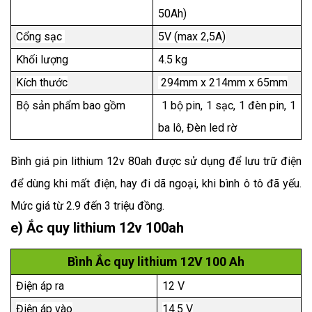
50Ah)
Cổng sạc
5V (max 2,5A)
Khối lượng
4.5 kg
Kích thước
294mm x 214mm x 65mm
Bộ sản phẩm bao gồm
1 bộ pin, 1 sạc, 1 đèn pin, 1
ba lô, Đèn led rờ
Bình giá pin lithium 12v 80ah được sử dụng để lưu trữ điện
để dùng khi mất điện, hay đi dã ngoại, khi bình ô tô đã yếu.
Mức giá từ 2.9 đến 3 triệu đồng.
e) Ắc quy lithium 12v 100ah
Bình Ắc quy lithium 12V 100 Ah
Điện áp ra
12 V
Điện áp vào
14.5 V