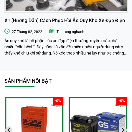
#1 [Hướng Dẫn] Cách Phục Hồi Ắc Quy Khô Xe Đạp Điện
Tại Nhà
27 Tháng 02, 2022
Tin trong nghành
Ắc quy khô là bộ phận của xe đạp điện thường xuyên mắc phải
nhiều “căn bệnh”. Đây cũng là vấn đề khiến nhiều người dùng cảm
thấy khó chịu khi sử dụng. Nó kéo theo nhiều hệ lụy như: xe chóng
hết điện, xe chạy chậm hơn, xe chỉ chạy được quãng đường ngắn…
Phải làm sao khi ắc quy khô xe đạp điện “có vấn đề” ? Ngay sau đây
muaacquy.vn sẽ mách bạn cách phục hồi ắc quy khô xe đạp điện 1
cách đơn giản và hiệu quả như ở tiệm dưỡng nhé!
SẢN PHẨM NỔI BẬT
-0%
-0%
giảm
giảm