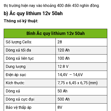
thị trường hiện nay vào khoảng 400 đến 450 nghìn đồng.
b) Ắc quy lithium 12v 50ah
Thông số kỹ thuật:
Bình Ắc quy lithium 12v 50ah
Số lượng Cells:
28
Dòng xả tối đa
120 Ah
Dòng xả liên tục
100 Ah
Dung lượng
12.8 V
Điện áp sạc
14,4V – 14,6V
Kích thước:
7,75 x 6,45 x 6,75
(mm)
Dòng xả
50 A
h
Dòng xả cực đại
500 A
h
Bảo vệ thấp áp
8V