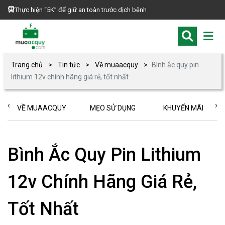
Thực hiện “5K” để giữ an toàn trước dịch bệnh
Trang chủ
Tin tức
Về muaacquy
Bình ắc quy pin
lithium 12v chính hãng giá rẻ, tốt nhất
‹
›
VỀ MUAACQUY
MẸO SỬ DỤNG
KHUYẾN MÃI
Bình Ắc Quy Pin Lithium
12v Chính Hãng Giá Rẻ,
Tốt Nhất