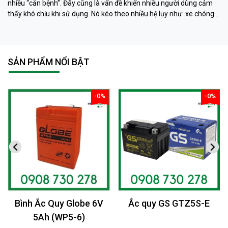
nhiều “căn bệnh”. Đây cũng là vấn đề khiến nhiều người dùng cảm
thấy khó chịu khi sử dụng. Nó kéo theo nhiều hệ lụy như: xe chóng
hết điện, xe chạy chậm hơn, xe chỉ chạy được quãng đường ngắn…
Phải làm sao khi ắc quy khô xe đạp điện “có vấn đề” ? Ngay sau đây
muaacquy.vn sẽ mách bạn cách phục hồi ắc quy khô xe đạp điện 1
cách đơn giản và hiệu quả như ở tiệm dưỡng nhé!
SẢN PHẨM NỔI BẬT
-0%
-0%
giảm
giảm
Bình Ắc Quy Globe 6V
Ắc quy GS GTZ5S-E
5Ah (WP5-6)