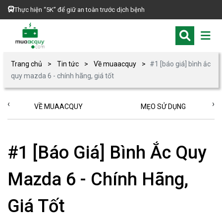
Thực hiện “5K” để giữ an toàn trước dịch bệnh
Trang chủ
Tin tức
Về muaacquy
#1 [báo giá] bình ắc
quy mazda 6 - chính hãng, giá tốt
‹
›
VỀ MUAACQUY
MẸO SỬ DỤNG
#1 [Báo Giá] Bình Ắc Quy
Mazda 6 - Chính Hãng,
Giá Tốt