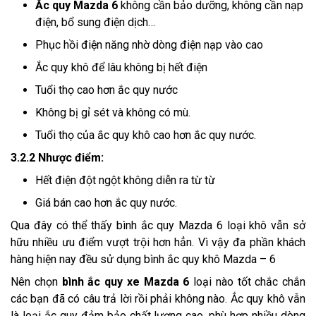
Ắc quy Mazda 6
 không cần bảo dưỡng, không cần nạp 
điện, bổ sung điện dịch…
Phục hồi điện năng nhờ dòng điện nạp vào cao
Ắc quy khô để lâu không bị hết điện
Tuổi thọ cao hơn ắc quy nước
Không bị gỉ sét và không có mù.
Tuổi thọ của ắc quy khô cao hơn ắc quy nước.
3.2.2 Nhược điểm:
Hết điện đột ngột không diễn ra từ từ
Giá bán cao hơn ắc quy nước.
Qua đây có thể thấy bình ắc quy Mazda 6 loại khô vẫn sở 
hữu nhiều ưu điểm vượt trội hơn hẳn. Vì vậy đa phần khách 
hàng hiện nay đều sử dụng bình ắc quy khô Mazda – 6
Nên chọn 
bình ắc quy xe Mazda 6
 loại nào tốt chắc chắn 
các bạn đã có câu trả lời rồi phải không nào. Ắc quy khô vẫn 
là loại ắc quy đảm bảo chất lượng cao, phù hợp nhiều dòng 